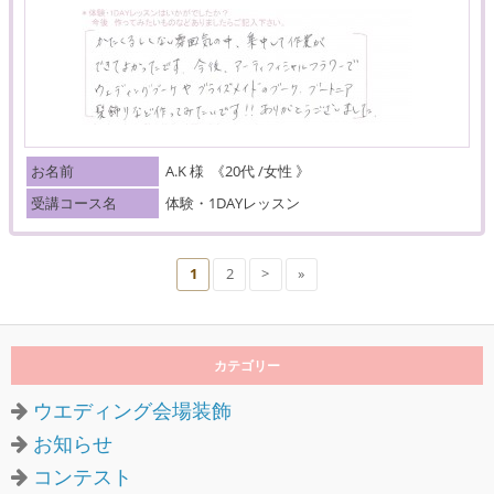
お名前
A.K 様
《20代 /女性 》
受講コース名
体験・1DAYレッスン
1
2
>
»
カテゴリー
ウエディング会場装飾
お知らせ
コンテスト