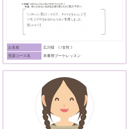
お名前
広川様
《 /女性 》
受講コース名
本番用ブーケレッスン